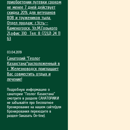
приобрет­ении путевки сроком
не менее 7 дней действует
скидка 20% для ветеранов
ВОВ и тружеников тыла.
Отдел продаж: г.Усть-­
Каменогорск, Ул.М.Гор­ького
21,офис 310 Тел: 8 (7232) 24 11
63
03.04.2019
Санаторий "Геолог
Казахстана"расположенный в
г. Железноводск приглашает
Вас совместить отдых и
лечение!
Подробную информацию о
санатории "Геолог Казахстана"
смотрите в разделе САНАТОРИИ.И
не забывайте про бесплатное
бронирование на нашем сайте(для
бронирования переходите в
раздел-Заказать On-line).