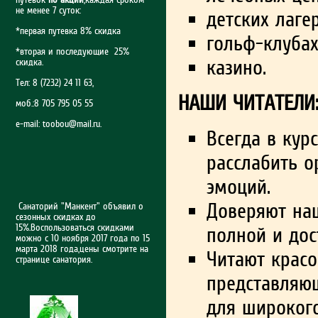
не менее 7 суток:
детских лагер
*первая путевка 8% скидка
гольф-клубах
*вторая и последующие 25%
казино.
скидка.
Тел: 8 (7232) 24 11 63,
НАШИ ЧИТАТЕЛИ
моб.:8 705 795 05 55
e-mail:
toobou@mail.ru
.
Всегда в кур
расслабить о
эмоций.
Доверяют наш
Санаторий "Манкент" объявил о
сезонных скидках до
15%.Воспользоваться скидками
полной и дос
можно с 10 ноября 2017 года по 15
марта 2018 года,цены смотрите на
Читают крас
странице санатория.
представляющ
для широкого