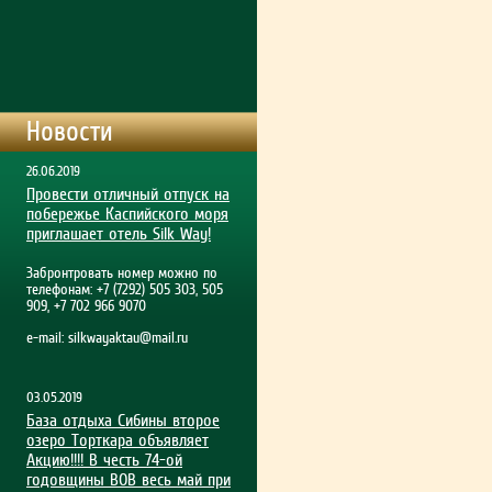
Новости
26.06.2019
Провести отличный отпуск на
побережье Каспийского моря
приглашает отель Silk Way!
Забронтровать номер можно по
телефонам: +7 (7292) 505 303, 505
909, +7 702 966 9070
e-mail:
silkwayaktau@mail.ru
03.05.2019
База отдыха Сибины второе
озеро Торткара объявляет
Акцию!!!! В честь 74-ой
годовщины ВОВ весь май при