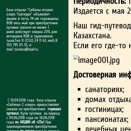
Периодичность:
1
Издается с мая 2
База отдыха "Сибины второе
озеро Торткара" объявляет
акцию в честь 74-ой годовщины
Наш гид-путевод
ВОВ весь май при приобретении
путевки сроком не менее 7
дней действует скидка 20% для
Казахстана.
ветеранов ВОВ и тружеников
тыла.Тел: 8 (7232) 24 11 63, моб.:8
Если его где-то 
705 795 05 55, e-
mail:
toobou@mail.ru
Достоверная инф
санаториях;
домах отдыха
С 10.04.2018 года база отдыха
«Сибины-2 озеро» предоставляет
гостиницах;
скидки на приобретение
горящих
путевок
. Купи путевки на период
пансионатах;
с 04.06.2018 года по 18.06.2018
года
по АКЦИИ «8 +25»!
При
лечебных цен
единовременном приобретении
путевок
по акции
,каждая сроком