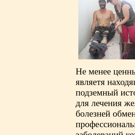
Не менее ценн
являетя наход
подземный ист
для лечения ж
болезней обме
профессиональ
заболеваний к