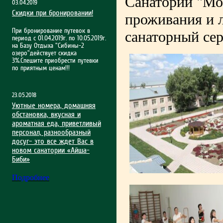
Санаторий "Мо
03.04.2019
Скидки при бронировании!
проживания и л
При бронирование путевок в
санаторный сер
период с 01.04.2019г. по 10.05.2019г.
на Базу Отдыха "Сибины-2
озеро"действует скидка
3%.Спешите приобрести путевки
по приятным ценам!!!
23.05.2018
Уютные номера, домашняя
обстановка, вкусная и
ароматная еда, приветливый
персонал, разнообразный
досуг– это все ждет Вас в
новом санатории «Айша-
Биби»
Подробнее