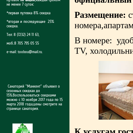
не менее 7 суток:
Размещение:
с
*первая путевка 8% скидка
*вторая и последующие 25%
номера,апарта
скидка.
Тел: 8 (7232) 24 11 63,
В номере: удоб
моб.:8 705 795 05 55
TV, холодильни
e-mail:
toobou@mail.ru
.
Санаторий "Манкент" объявил о
сезонных скидках до
15%.Воспользоваться скидками
можно с 10 ноября 2017 года по 15
марта 2018 года,цены смотрите на
странице санатория.
К услугам гос