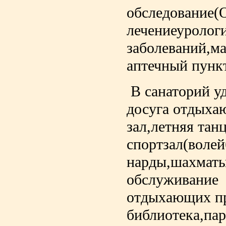
обследование(
лечениеуролог
заболеваний,м
аптечный пункт
В санаторий у
досуга отдыха
зал,летняя тан
спортзал(волей
нарды,шахматы
обслуживание 
отдыхающих п
библиотека,па