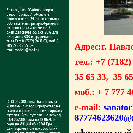
База отдыха "Сибины второе
озеро Торткара" объявляет
акцию в честь 74-ой годовщины
ВОВ весь май при приобретении
путевки сроком не менее 7
дней действует скидка 20% для
ветеранов ВОВ и тружеников
тыла.Тел: 8 (7232) 24 11 63, моб.:8
Адрес:г. Павл
705 795 05 55, e-
mail:
toobou@mail.ru
тел.: +7 (7182
35 65 33, 35 65
моб.: + 7 777 4
С 10.04.2018 года база отдыха
e-mail:
sanato
«Сибины-2 озеро» предоставляет
скидки на приобретение
горящих
87774623620@m
путевок
. Купи путевки на период
с 04.06.2018 года по 18.06.2018
года
по АКЦИИ «8 +25»!
При
единовременном приобретении
официальный
путевок
по акции
,каждая сроком