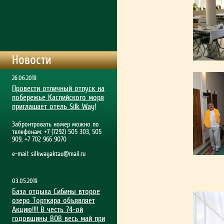
Новости
26.06.2019
Провести отличный отпуск на
побережье Каспийского моря
приглашает отель Silk Way!
Забронтровать номер можно по
телефонам: +7 (7292) 505 303, 505
909, +7 702 966 9070
e-mail:
silkwayaktau@mail.ru
03.05.2019
База отдыха Сибины второе
озеро Торткара объявляет
Акцию!!!! В честь 74-ой
годовщины ВОВ весь май при