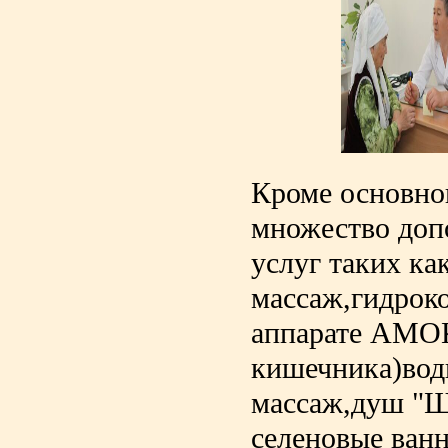
Кроме основно
множество доп
услуг таких ка
массаж,гидрок
аппарате АМОК
кишечника)вод
массаж,душ "Ш
селеновые ван