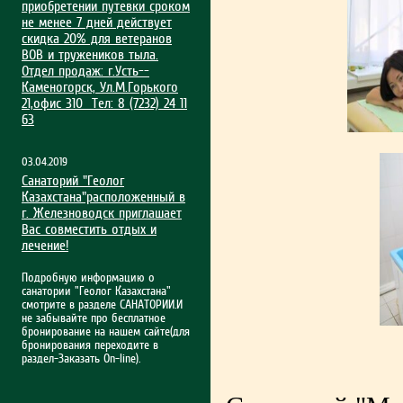
приобрет­ении путевки сроком
не менее 7 дней действует
скидка 20% для ветеранов
ВОВ и тружеников тыла.
Отдел продаж: г.Усть-­
Каменогорск, Ул.М.Гор­ького
21,офис 310 Тел: 8 (7232) 24 11
63
03.04.2019
Санаторий "Геолог
Казахстана"расположенный в
г. Железноводск приглашает
Вас совместить отдых и
лечение!
Подробную информацию о
санатории "Геолог Казахстана"
смотрите в разделе САНАТОРИИ.И
не забывайте про бесплатное
бронирование на нашем сайте(для
бронирования переходите в
раздел-Заказать On-line).