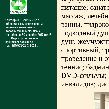
питание; санат
массаж, лечебн
Санаторий "Зеленый Бор"
ванны, гидроко
объявил о снижении цен на
лечение,проживание и
подводный душ
дополнительных скидках с 1
сентября по 30 декабря 2017 года!
Отдел бронирования
душ, жемчужные
принимает заявки по
тел.: 8(71636)90247, 90294.
спортивный, тр
проведение и о
теннис; бадмин
DVD-фильмы; б
инвалидов; дис