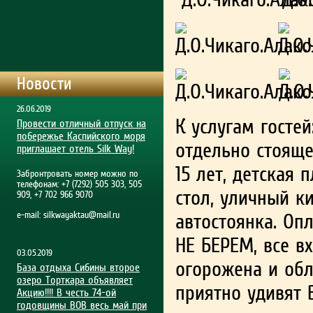
Новости
26.06.2019
К услугам гостей
Провести отличный отпуск на
побережье Каспийского моря
отдельно стояще
приглашает отель Silk Way!
15 лет, детская
Забронтровать номер можно по
телефонам: +7 (7292) 505 303, 505
стол, уличный к
909, +7 702 966 9070
e-mail:
silkwayaktau@mail.ru
автостоянка. Опл
НЕ БЕРЕМ, все в
03.05.2019
огорожена и обл
База отдыха Сибины второе
озеро Торткара объявляет
приятно удивят В
Акцию!!!! В честь 74-ой
годовщины ВОВ весь май при