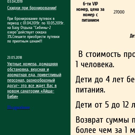
03.04.2019
6-ти VIP
Скидки при бронировании!
номер, цена за
27000
номер с
При бронирование путевок в
питанием
период с 01.04.2019г. по 10.05.2019г.
на Базу Отдыха "Сибины-2
озеро"действует скидка
Де
3%.Спешите приобрести путевки
по приятным ценам!!!
В стоимость про
23.05.2018
1 человека.
Уютные номера, домашняя
обстановка, вкусная и
ароматная еда, приветливый
Дети до 4 лет б
персонал, разнообразный
досуг– это все ждет Вас в
питания.
новом санатории «Айша-
Биби»
Дети от 5 до 12 
Подробнее
Возврат суммы 
более чем за 1 