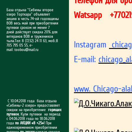
телефон для бр
База отдыха "Сибины второе
Watsapp +77021
озеро Торткара" объявляет
акцию в честь 74-ой годовщины
ВОВ весь май при приобретении
путевки сроком не менее 7
дней действует скидка 20% для
ветеранов ВОВ и тружеников
тыла.Тел: 8 (7232) 24 11 63, моб.:8
Instagram
chicag
705 795 05 55, e-
mail:
toobou@mail.ru
E-mail:
chicago_a
www. Chicago-ala
С 10.04.2018 года база отдыха
«Сибины-2 озеро» предоставляет
скидки на приобретение
горящих
путевок
. Купи путевки на период
с 04.06.2018 года по 18.06.2018
года
по АКЦИИ «8 +25»!
При
единовременном приобретении
путевок
по акции
,каждая сроком