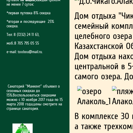
не менее 7 суток:
*первая путевка 8% скидка
Дом отдыха "Чик
*вторая и последующие 25%
семейный компл
скидка.
целебного озера
Тел: 8 (7232) 24 11 63,
моб.:8 705 795 05 55
Казахстанской Об
e-mail:
toobou@mail.ru
.
Дом отдыха нах
центральной в 5
самого озера. Д
Санаторий "Манкент" объявил о
сезонных скидках до
15%.Воспользоваться скидками
можно с 10 ноября 2017 года по 15
марта 2018 года,цены смотрите на
странице санатория.
В комплексе 30 н
а также трехком