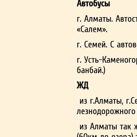
Автобусы
г. Ал­ма­ты. Авт
«Салем».
г. Се­мей. С ав­то­
г. Усть-Ка­мено­го
бан­бай.)
ЖД
из г.Ал­ма­ты, г.
лез­но­дорож­но­г
из Ал­ма­ты так
(60км до озера),