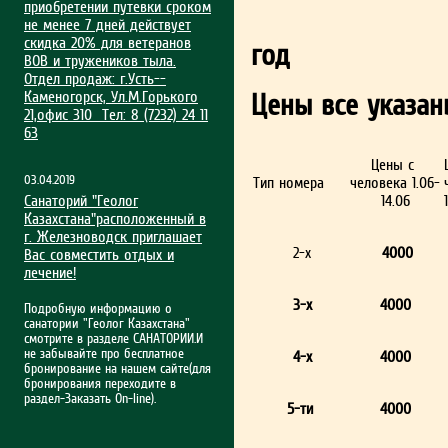
приобрет­ении путевки сроком
не менее 7 дней действует
скидка 20% для ветеранов
год
ВОВ и тружеников тыла.
Отдел продаж: г.Усть-­
Каменогорск, Ул.М.Гор­ького
Цены все указан
21,офис 310 Тел: 8 (7232) 24 11
63
Цены с
03.04.2019
Тип номера
человека 1.06-
Санаторий "Геолог
14.06
Казахстана"расположенный в
г. Железноводск приглашает
2-х
4000
Вас совместить отдых и
лечение!
3-х
4000
Подробную информацию о
санатории "Геолог Казахстана"
смотрите в разделе САНАТОРИИ.И
не забывайте про бесплатное
4-х
4000
бронирование на нашем сайте(для
бронирования переходите в
раздел-Заказать On-line).
5-ти
4000