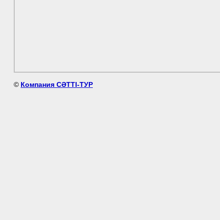
©
Компания СӘТТІ-ТУР