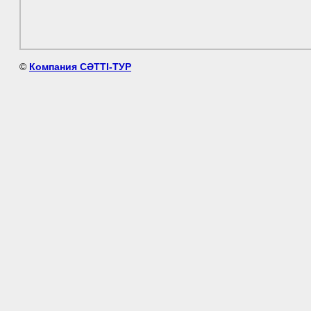
©
Компания СӘТТІ-ТУР