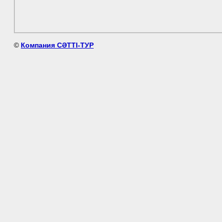
©
Компания СӘТТІ-ТУР