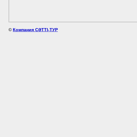
©
Компания СӘТТІ-ТУР