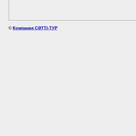
©
Компания СӘТТІ-ТУР