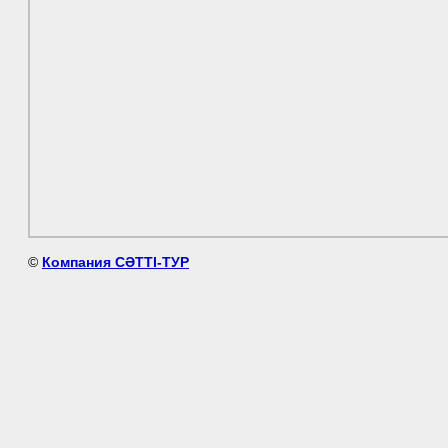
©
Компания СӘТТІ-ТУР