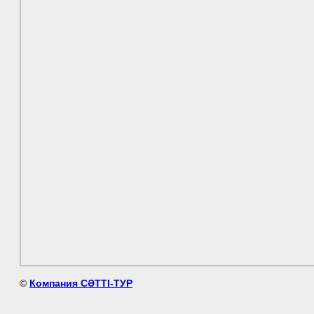
©
Компания СӘТТІ-ТУР