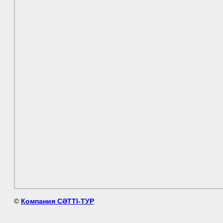
©
Компания СӘТТІ-ТУР