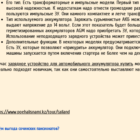
Его тип. Есть трансформаторные и импульсные модели. Первый тип 
высокой надежностью. К недостаткам надо отнести громоздкие ра
пользуются импульсные ЗУ. Они намного компактнее и легче транс
Тип используемого аккумулятора. Заряжать сурьмянистые АКБ мо
выдают напряжение до 14 вольт. Если этот показатель будет больше
герметизированных аккумуляторов AGM надо приобретать ЗУ, котор
Использование неподходящего зарядного устройства может привест
Дополнительные функции. В некоторых моделях предусматривается
Есть ЗУ, которые позволяют «прикурить» аккумулятор. Они подключ
машины запускается путем включения стартера не более чем на дес
йчас
зарядное устройство для автомобильного аккумулятора купить
мож
еально подходят новичкам, так как они самостоятельно выставляют на
ps://www.poehalisnami.kz/tour/tailand
ём выгода сочинских пансионатов?