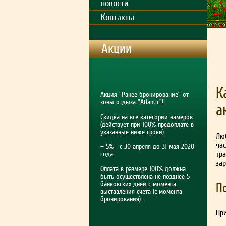
новости
Контакты
Акции
К
Акция "Ранее бронирование" от
зоны отдыха "Atlantic"!
а
Скидка на все категории намеров
(действует при 100% предоплате в
указанные ниже сроки)
Лю
час
— 5% с 30 апреля до 31 мая 2020
тр
года.
за
Оплата в размере 100% должна
быть осуществлена не позднее 5
банковских дней с момента
П
выставления счета (с момента
бронирования).
Пр