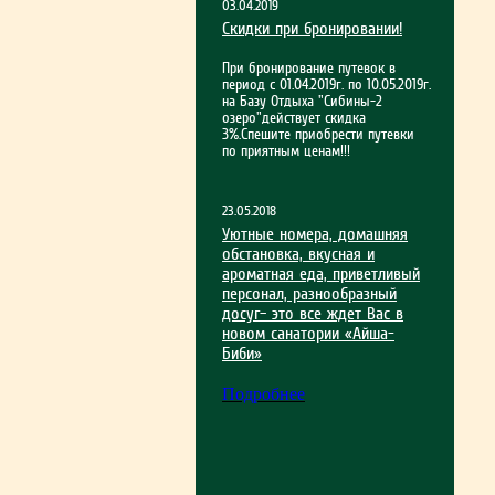
03.04.2019
Скидки при бронировании!
При бронирование путевок в
период с 01.04.2019г. по 10.05.2019г.
на Базу Отдыха "Сибины-2
озеро"действует скидка
3%.Спешите приобрести путевки
по приятным ценам!!!
23.05.2018
Уютные номера, домашняя
обстановка, вкусная и
ароматная еда, приветливый
персонал, разнообразный
досуг– это все ждет Вас в
новом санатории «Айша-
Биби»
Подробнее