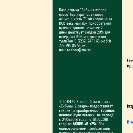
База отдыха "Сибины второе
озеро Торткара" объявляет
акцию в честь 74-ой годовщины
ВОВ весь май при приобретении
путевки сроком не менее 7
дней действует скидка 20% для
ветеранов ВОВ и тружеников
тыла.Тел: 8 (7232) 24 11 63, моб.:8
705 795 05 55, e-
mail:
toobou@mail.ru
Се
ид
С 10.04.2018 года база отдыха
htt
«Сибины-2 озеро» предоставляет
скидки на приобретение
горящих
путевок
. Купи путевки на период
с 04.06.2018 года по 18.06.2018
В ч
года
по АКЦИИ «8 +25»!
При
единовременном приобретении
путевок
по акции
,каждая сроком