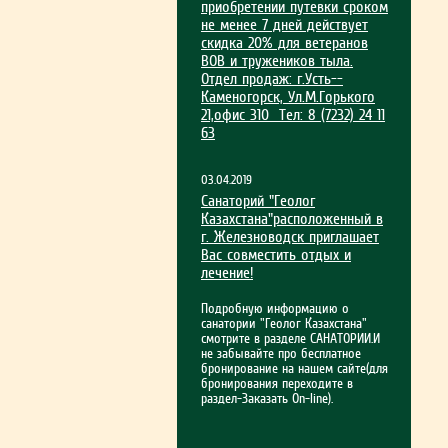
приобрет­ении путевки сроком
не менее 7 дней действует
скидка 20% для ветеранов
ВОВ и тружеников тыла.
Отдел продаж: г.Усть-­
Каменогорск, Ул.М.Гор­ького
21,офис 310 Тел: 8 (7232) 24 11
63
03.04.2019
Санаторий "Геолог
Казахстана"расположенный в
г. Железноводск приглашает
Вас совместить отдых и
лечение!
Подробную информацию о
санатории "Геолог Казахстана"
смотрите в разделе САНАТОРИИ.И
не забывайте про бесплатное
бронирование на нашем сайте(для
бронирования переходите в
раздел-Заказать On-line).