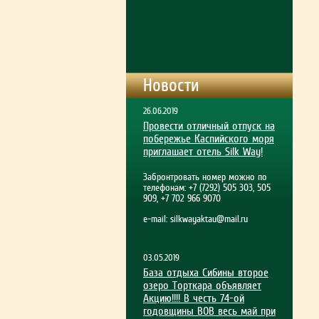
Новости
26.06.2019
Провести отличный отпуск на
побережье Каспийского моря
приглашает отель Silk Way!
Забронтровать номер можно по
телефонам: +7 (7292) 505 303, 505
909, +7 702 966 9070
e-mail:
silkwayaktau@mail.ru
03.05.2019
База отдыха Сибины второе
озеро Торткара объявляет
Акцию!!!! В честь 74-ой
годовщины ВОВ весь май при