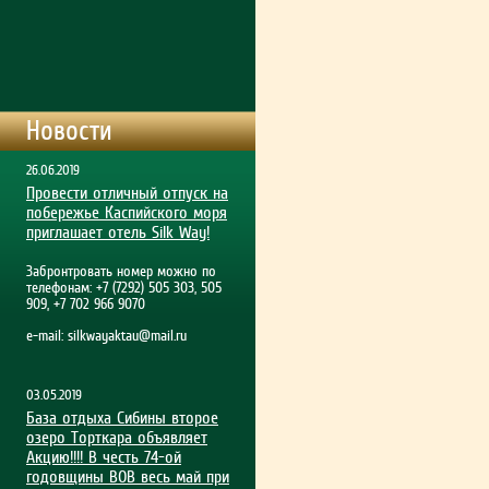
Новости
26.06.2019
Провести отличный отпуск на
побережье Каспийского моря
приглашает отель Silk Way!
Забронтровать номер можно по
телефонам: +7 (7292) 505 303, 505
909, +7 702 966 9070
e-mail:
silkwayaktau@mail.ru
03.05.2019
База отдыха Сибины второе
озеро Торткара объявляет
Акцию!!!! В честь 74-ой
годовщины ВОВ весь май при