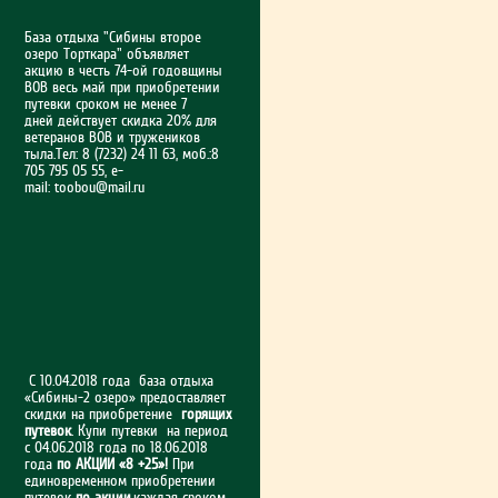
База отдыха "Сибины второе
озеро Торткара" объявляет
акцию в честь 74-ой годовщины
ВОВ весь май при приобретении
путевки сроком не менее 7
дней действует скидка 20% для
ветеранов ВОВ и тружеников
тыла.Тел: 8 (7232) 24 11 63, моб.:8
705 795 05 55, e-
mail:
toobou@mail.ru
С 10.04.2018 года база отдыха
«Сибины-2 озеро» предоставляет
скидки на приобретение
горящих
путевок
. Купи путевки на период
с 04.06.2018 года по 18.06.2018
года
по АКЦИИ «8 +25»!
При
единовременном приобретении
путевок
по акции
,каждая сроком