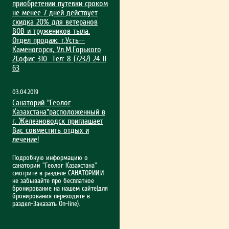
приобрет­ении путевки сроком
не менее 7 дней действует
скидка 20% для ветеранов
ВОВ и тружеников тыла.
Отдел продаж: г.Усть-­
Каменогорск, Ул.М.Гор­ького
21,офис 310 Тел: 8 (7232) 24 11
63
03.04.2019
Санаторий "Геолог
Казахстана"расположенный в
г. Железноводск приглашает
Вас совместить отдых и
лечение!
Подробную информацию о
санатории "Геолог Казахстана"
смотрите в разделе САНАТОРИИ.И
не забывайте про бесплатное
бронирование на нашем сайте(для
бронирования переходите в
раздел-Заказать On-line).