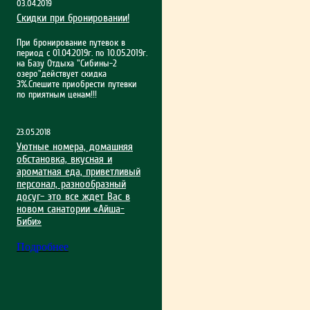
03.04.2019
Скидки при бронировании!
При бронирование путевок в
период с 01.04.2019г. по 10.05.2019г.
на Базу Отдыха "Сибины-2
озеро"действует скидка
3%.Спешите приобрести путевки
по приятным ценам!!!
23.05.2018
Уютные номера, домашняя
обстановка, вкусная и
ароматная еда, приветливый
персонал, разнообразный
досуг– это все ждет Вас в
новом санатории «Айша-
Биби»
Подробнее