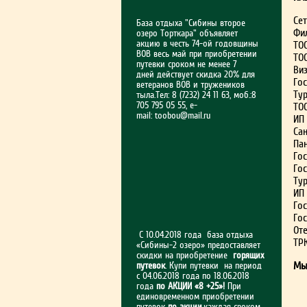
Сет
База отдыха "Сибины второе
Фи
озеро Торткара" объявляет
акцию в честь 74-ой годовщины
ТОО
ВОВ весь май при приобретении
ТО
путевки сроком не менее 7
Виз
дней действует скидка 20% для
Гос
ветеранов ВОВ и тружеников
Тур
тыла.Тел: 8 (7232) 24 11 63, моб.:8
705 795 05 55, e-
ТОО
mail:
toobou@mail.ru
ИП 
Сан
Па
Гос
Гос
Ту
ИП 
Гос
Гос
Оте
С 10.04.2018 года база отдыха
ТРК
«Сибины-2 озеро» предоставляет
скидки на приобретение
горящих
Мы
путевок
. Купи путевки на период
с 04.06.2018 года по 18.06.2018
года
по АКЦИИ «8 +25»!
При
единовременном приобретении
путевок
по акции
,каждая сроком