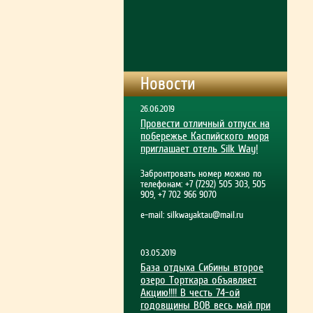
Новости
26.06.2019
Провести отличный отпуск на
побережье Каспийского моря
приглашает отель Silk Way!
Забронтровать номер можно по
телефонам: +7 (7292) 505 303, 505
909, +7 702 966 9070
e-mail:
silkwayaktau@mail.ru
03.05.2019
База отдыха Сибины второе
озеро Торткара объявляет
Акцию!!!! В честь 74-ой
годовщины ВОВ весь май при