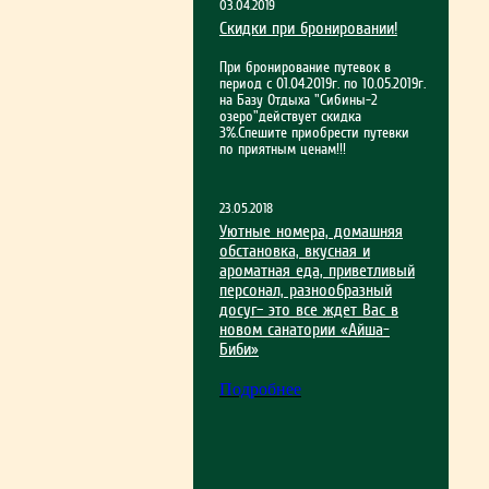
03.04.2019
Скидки при бронировании!
При бронирование путевок в
период с 01.04.2019г. по 10.05.2019г.
на Базу Отдыха "Сибины-2
озеро"действует скидка
3%.Спешите приобрести путевки
по приятным ценам!!!
23.05.2018
Уютные номера, домашняя
обстановка, вкусная и
ароматная еда, приветливый
персонал, разнообразный
досуг– это все ждет Вас в
новом санатории «Айша-
Биби»
Подробнее