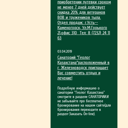
приобрет­ении путевки сроком
не менее 7 дней действует
скидка 20% для ветеранов
ВОВ и тружеников тыла.
Отдел продаж: г.Усть-­
Каменогорск, Ул.М.Гор­ького
21,офис 310 Тел: 8 (7232) 24 11
63
03.04.2019
Санаторий "Геолог
Казахстана"расположенный в
г. Железноводск приглашает
Вас совместить отдых и
лечение!
Подробную информацию о
санатории "Геолог Казахстана"
смотрите в разделе САНАТОРИИ.И
не забывайте про бесплатное
бронирование на нашем сайте(для
бронирования переходите в
раздел-Заказать On-line).