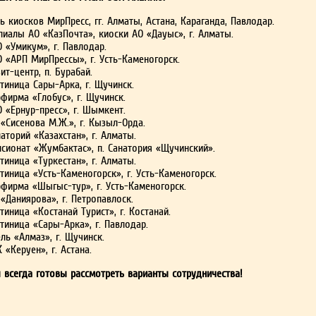
ь киосков МирПресс, гг. Алматы, Астана, Караганда, Павлодар.
лиалы АО «КазПочта», киоски АО «Дауыс», г. Алматы.
 «Умикум», г. Павлодар.
О «АРП МирПрессы», г. Усть-Каменогорск.
ит-центр, п. Бурабай.
тиница Сары-Арка, г. Щучинск.
фирма «Глобус», г. Щучинск.
 «Ернур-пресс», г. Шымкент.
«Сисенова М.Ж.», г. Кызыл-Орда.
аторий «Казахстан», г. Алматы.
нсионат «Жумбактас», п. Санатория «Щучинский».
тиница «Туркестан», г. Алматы.
тиница «Усть-Каменогорск», г. Усть-Каменогорск.
рфирма «Шыгыс-тур», г. Усть-Каменогорск.
«Даниярова», г. Петропавлоск.
тиница «Костанай Турист», г. Костанай.
тиница «Сары-Арка», г. Павлодар.
ль «Алмаз», г. Щучинск.
 «Керуен», г. Астана.
 всегда готовы рассмотреть варианты сотрудничества!