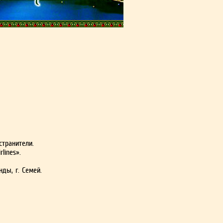
странители.
lines».
нды, г. Семей.