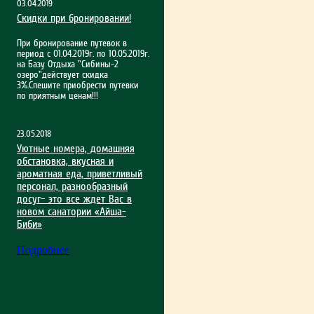
03.04.2019
Скидки при бронировании!
При бронирование путевок в
период с 01.04.2019г. по 10.05.2019г.
на Базу Отдыха "Сибины-2
озеро"действует скидка
3%.Спешите приобрести путевки
по приятным ценам!!!
23.05.2018
Уютные номера, домашняя
обстановка, вкусная и
ароматная еда, приветливый
персонал, разнообразный
досуг– это все ждет Вас в
новом санатории «Айша-
Биби»
Подробнее