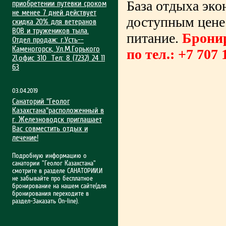
База отдыха эко
приобрет­ении путевки сроком
не менее 7 дней действует
доступным цене.
скидка 20% для ветеранов
ВОВ и тружеников тыла.
питание.
Бронир
Отдел продаж: г.Усть-­
Каменогорск, Ул.М.Гор­ького
по тел.: +7 707 
21,офис 310 Тел: 8 (7232) 24 11
63
03.04.2019
Санаторий "Геолог
Казахстана"расположенный в
г. Железноводск приглашает
Вас совместить отдых и
лечение!
Подробную информацию о
санатории "Геолог Казахстана"
смотрите в разделе САНАТОРИИ.И
не забывайте про бесплатное
бронирование на нашем сайте(для
бронирования переходите в
раздел-Заказать On-line).