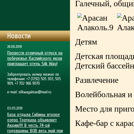
Галечный, общий
Новости
Детям
26.06.2019
Провести отличный отпуск на
Детская площадк
побережье Каспийского моря
приглашает отель Silk Way!
Детский бассейн
Забронтровать номер можно по
Развлечение
телефонам: +7 (7292) 505 303, 505
909, +7 702 966 9070
e-mail:
silkwayaktau@mail.ru
Волейбольная и
Место для приг
03.05.2019
База отдыха Сибины второе
озеро Торткара объявляет
Кафе-бар с кара
Акцию!!!! В честь 74-ой
годовщины ВОВ весь май при