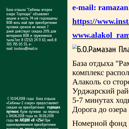
e-mail:
ramazan
База отдыха "Сибины второе
озеро Торткара" объявляет
акцию в честь 74-ой годовщины
https://www.ins
ВОВ весь май при приобретении
путевки сроком не менее 7
дней действует скидка 20% для
www.alakol_ram
ветеранов ВОВ и тружеников
тыла.Тел: 8 (7232) 24 11 63, моб.:8
705 795 05 55, e-
mail:
toobou@mail.ru
База отдыха "Ра
комплекс распол
Алаколь со стор
Урджарский райо
5-7 минутах ход
С 10.04.2018 года база отдыха
«Сибины-2 озеро» предоставляет
Дорога до озера
скидки на приобретение
горящих
путевок
. Купи путевки на период
с 04.06.2018 года по 18.06.2018
года
по АКЦИИ «8 +25»!
При
Номерной фонд
единовременном приобретении
путевок
по акции
,каждая сроком