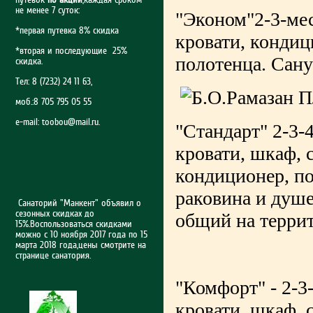
не менее 7 суток:
"Эконом"2-3-мес
*первая путевка 8% скидка
кровати, кондиц
*вторая и последующие 25%
полотенца. Сану
скидка.
Тел: 8 (7232) 24 11 63,
моб.:8 705 795 05 55
e-mail:
toobou@mail.ru
.
"Стандарт" 2-3-
кровати, шкаф, с
кондиционер, п
раковина и душев
Санаторий "Манкент" объявил о
сезонных скидках до
общий на терри
15%.Воспользоваться скидками
можно с 10 ноября 2017 года по 15
марта 2018 года,цены смотрите на
странице санатория.
"Комфорт" - 2-3
кровати, шкаф, с