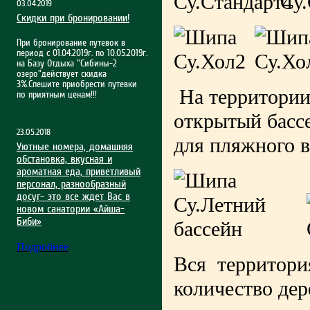
03.04.2019
Скидки при бронировании!
При бронирование путевок в
период с 01.04.2019г. по 10.05.2019г.
на Базу Отдыха "Сибины-2
озеро"действует скидка
3%.Спешите приобрести путевки
На территории 
по приятным ценам!!!
открытый басс
23.05.2018
для пляжного в
Уютные номера, домашняя
обстановка, вкусная и
ароматная еда, приветливый
персонал, разнообразный
досуг– это все ждет Вас в
новом санатории «Айша-
Биби»
Подробнее
Вся территория
количество дер