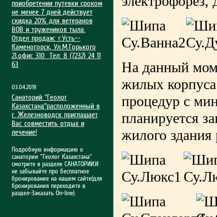
электрофорез, 
приобрет­ении путевки сроком
не менее 7 дней действует
скидка 20% для ветеранов
ВОВ и тружеников тыла.
Отдел продаж: г.Усть-­
Каменогорск, Ул.М.Гор­ького
21,офис 310 Тел: 8 (7232) 24 11
На данный мом
63
жилых корпуса 
03.04.2019
Санаторий "Геолог
процедур с мин
Казахстана"расположенный в
планируется за
г. Железноводск приглашает
Вас совместить отдых и
жилого здания 
лечение!
Подробную информацию о
санатории "Геолог Казахстана"
смотрите в разделе САНАТОРИИ.И
не забывайте про бесплатное
бронирование на нашем сайте(для
бронирования переходите в
раздел-Заказать On-line).