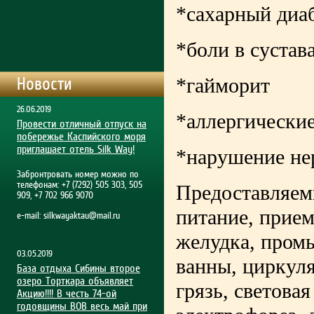
*сахарный диаб
*боли в сустав
*гайморит
Новости
26.06.2019
*аллергические
Провести отличный отпуск на
побережье Каспийского моря
приглашает отель Silk Way!
*нарушение не
Забронтровать номер можно по
телефонам: +7 (7292) 505 303, 505
Предоставляемы
909, +7 702 966 9070
питание, прие
e-mail:
silkwayaktau@mail.ru
желудка, пром
03.05.2019
ванны, циркул
База отдыха Сибины второе
озеро Торткара объявляет
грязь, светова
Акцию!!!! В честь 74-ой
годовщины ВОВ весь май при