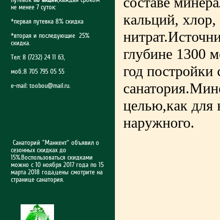
составе минера
не менее 7 суток:
кальций, хлор,
*первая путевка 8% скидка
нитрат.Источн
*вторая и последующие 25%
скидка.
глубине 1300 м
Тел: 8 (7232) 24 11 63,
год постройки 
моб.:8 705 795 05 55
санатория.Мине
e-mail:
toobou@mail.ru
.
целью,как для 
наружного.
Санаторий "Манкент" объявил о
сезонных скидках до
15%.Воспользоваться скидками
можно с 10 ноября 2017 года по 15
марта 2018 года,цены смотрите на
странице санатория.