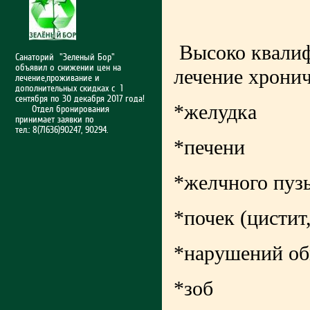
Высоко квалиф
Санаторий "Зеленый Бор"
объявил о снижении цен на
лечение хронич
лечение,проживание и
дополнительных скидках с 1
сентября по 30 декабря 2017 года!
*желудка
Отдел бронирования
принимает заявки по
тел.: 8(71636)90247, 90294.
*печени
*желчного пуз
*почек (цистит,
*нарушений об
*зоб