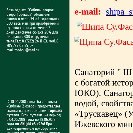
e-mail:
shipa_
База отдыха "Сибины второе
озеро Торткара" объявляет
акцию в честь 74-ой годовщины
ВОВ весь май при приобретении
путевки сроком не менее 7
дней действует скидка 20% для
ветеранов ВОВ и тружеников
тыла.Тел: 8 (7232) 24 11 63, моб.:8
705 795 05 55, e-
mail:
toobou@mail.ru
Санаторий " Ш
с богатой исто
ЮКО). Санатор
водой, свойств
С 10.04.2018 года база отдыха
«Сибины-2 озеро» предоставляет
скидки на приобретение
горящих
«Трускавец» (У
путевок
. Купи путевки на период
с 04.06.2018 года по 18.06.2018
Ижевского мин
года
по АКЦИИ «8 +25»!
При
единовременном приобретении
путевок
по акции
,каждая сроком