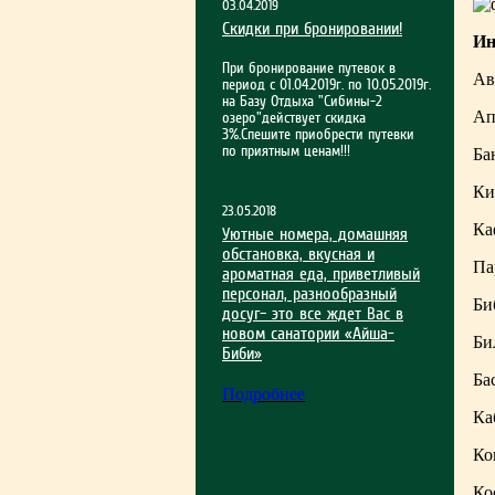
03.04.2019
Скидки при бронировании!
Ин
При бронирование путевок в
Ав
период с 01.04.2019г. по 10.05.2019г.
на Базу Отдыха "Сибины-2
Ап
озеро"действует скидка
3%.Спешите приобрести путевки
по приятным ценам!!!
Ба
Ки
23.05.2018
Ка
Уютные номера, домашняя
обстановка, вкусная и
Па
ароматная еда, приветливый
персонал, разнообразный
Би
досуг– это все ждет Вас в
новом санатории «Айша-
Би
Биби»
Ба
Подробнее
Ка
Ко
Ко