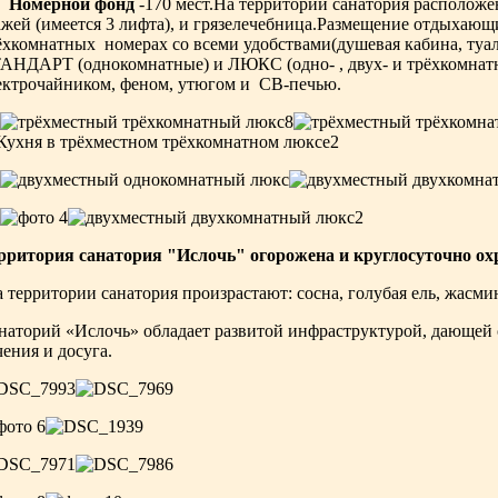
омерной фонд
-170 мест.На территории санатория расположе
ажей (имеется 3 лифта), и грязелечебница.Размещение отдыхающи
ёхкомнатных номерах со всеми удобствами(душевая кабина, туале
АНДАРТ (однокомнатные) и ЛЮКС (одно- , двух- и трёхкомнатн
ектрочайником, феном, утюгом и СВ-печью.
рритория санатория "Ислочь" огорожена и круглосуточно ох
 территории санатория произрастают: сосна, голубая ель, жасми
наторий «Ислочь» обладает развитой инфраструктурой, дающей 
чения и досуга.