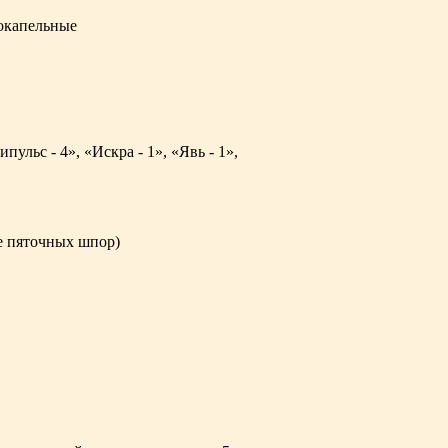
окапельные
ульс - 4», «Искра - 1», «Явь - 1»,
ие пяточных шпор)