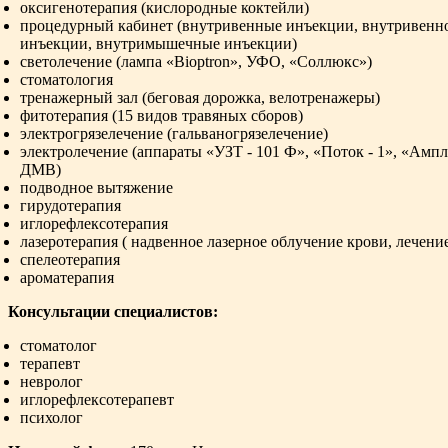
оксигенотерапия (кислородные коктейли)
процедурный кабинет (внутривенные инъекции, внутривенн
инъекции, внутримышечные инъекции)
светолечение (лампа «Bioptron», УФО, «Соллюкс»)
стоматология
тренажерный зал (беговая дорожка, велотренажеры)
фитотерапия (15 видов травяных сборов)
электрогрязелечение (гальваногрязелечение)
электролечение (аппараты «УЗТ - 101 Ф», «Поток - 1», «Амплип
ДМВ)
подводное вытяжение
гирудотерапия
иглорефлексотерапия
лазеротерапия ( надвенное лазерное облучение крови, лечен
спелеотерапия
ароматерапия
Консультации специалистов:
стоматолог
терапевт
невролог
иглорефлексотерапевт
психолог