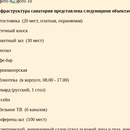
фраструктура санатория представлена следующими объекта
тостоянка (20 мест, платная, охраняемая)
течный киоск
нкетный зал (30 мест)
нозал
фе-бар
рикмахерская
блиотека (в корпусе, 08.00 - 17.00)
льярд (русский, 1 стол)
ссейн
бельное ТВ (6 каналов)
нференц-зал (100 мест)
сметический, маникюрный салон (уход за кожей лица и тела, ма