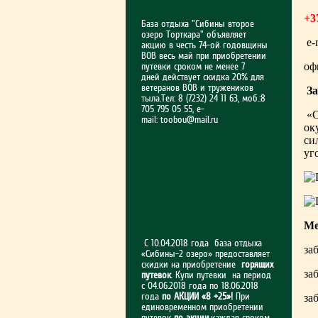
+3
База отдыха "Сибины второе
озеро Торткара" объявляет
e-
акцию в честь 74-ой годовщины
ВОВ весь май при приобретении
оф
путевки сроком не менее 7
дней действует скидка 20% для
ветеранов ВОВ и тружеников
За
тыла.Тел: 8 (7232) 24 11 63, моб.:8
705 795 05 55, e-
«С
mail:
toobou@mail.ru
ок
си
уг
Ме
С 10.04.2018 года база отдыха
за
«Сибины-2 озеро» предоставляет
скидки на приобретение
горящих
за
путевок
. Купи путевки на период
с 04.06.2018 года по 18.06.2018
года
по АКЦИИ «8 +25»!
При
за
единовременном приобретении
путевок
по акции
,каждая сроком