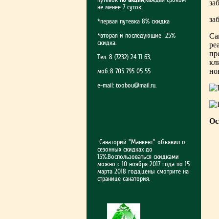
за
не менее 7 суток:
за
*первая путевка 8% скидка
*вторая и последующие 25%
Са
скидка.
ре
пр
Тел: 8 (7232) 24 11 63,
кл
но
моб.:8 705 795 05 55
e-mail:
toobou@mail.ru
.
Ос
Санаторий "Манкент" объявил о
сезонных скидках до
15%.Воспользоваться скидками
можно с 10 ноября 2017 года по 15
марта 2018 года,цены смотрите на
странице санатория.