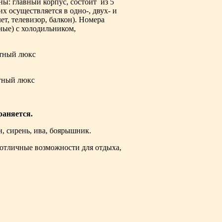
ны: главный корпус, состоит из 5
х осуществляется в одно-, двух- и
т, телевизор, балкон). Номера
ые) с холодильником,
раняется.
н, сирень, ива, боярышник.
отличные возможности для отдыха,