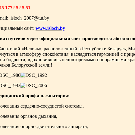
75 1772 52 5 51
mail:
isloch_2007@tut.by
ициальный сайт:
www.isloch.by
каз путёвок через официальный сайт производится абсолютн
анаторий «Ислочь», расположенный в Республике Беларусь, Ми
унуться в атмосферу спокойствия, насладиться гармонией с приро
л и бодрости, вдохновившись неповторимыми панорамными кра
олков Белорусской земли!
дицинский профиль санатория:
болевания сердечно-сосудистой системы,
болевания органов дыхания,
болевания опорно-двигательного аппарата,