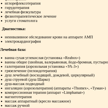
иглорефлексотерапия
гирудотерапия
лечебная физкультура
физиотерапевтическое лечение
услуги стоматолога
иагностика:
неинвазивное обследование крови на аппарате АМП
электрокардиография
чебная база:
ванна сухая углекислая (установка «Reabox»)
ванны общие (хвойная, валерьяновая, йодо-бромная, пустырни
галотерапия (аэрозольная установка «УА-3»)
грязелечение (пелоидотерапия)
душ лечебный (восходящий, дождевой, циркулярный)
душ струевой (душ Шарко)
душ-массаж подводный
ингаляции (аэрозольтерапия) (аппараты «Thomex», «Туман»)
компрессионная терапия (аппарат «Limphamat»)
магнитотерапия
массаж аппаратный (кресло массажное)
массаж ручной