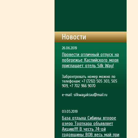
Новости
26.06.2019
Провести отличный отпуск на
побережье Каспийского моря
приглашает отель Silk Way!
Забронтровать номер можно по
телефонам: +7 (7292) 505 303, 505
909, +7 702 966 9070
e-mail:
silkwayaktau@mail.ru
03.05.2019
База отдыха Сибины второе
озеро Торткара объявляет
Акцию!!!! В честь 74-ой
годовщины ВОВ весь май при