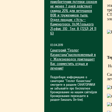
Н
приобрет­ении путевки сроком
эт
не менее 7 дней действует
тр
скидка 20% для ветеранов
СТ
ВОВ и тружеников тыла.
эл
Отдел продаж: г.Усть-­
Каменогорск, Ул.М.Гор­ького
21,офис 310 Тел: 8 (7232) 24 11
63
03.04.2019
Санаторий "Геолог
Казахстана"расположенный в
Те
г. Железноводск приглашает
Вас совместить отдых и
На
лечение!
Са
Подробную информацию о
ле
санатории "Геолог Казахстана"
смотрите в разделе САНАТОРИИ.И
не забывайте про бесплатное
бронирование на нашем сайте(для
бронирования переходите в
раздел-Заказать On-line).