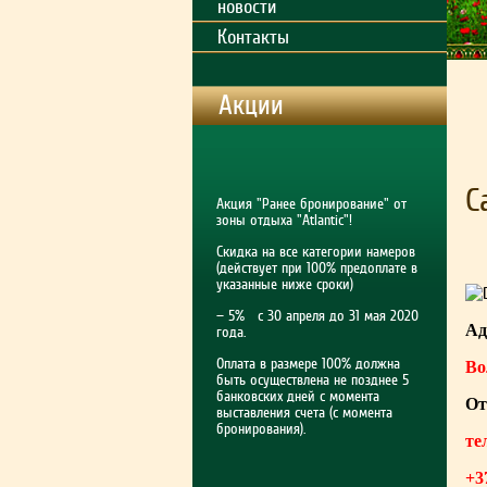
новости
Контакты
Акции
С
Акция "Ранее бронирование" от
зоны отдыха "Atlantic"!
Скидка на все категории намеров
(действует при 100% предоплате в
указанные ниже сроки)
— 5% с 30 апреля до 31 мая 2020
Ад
года.
Оплата в размере 100% должна
Во
быть осуществлена не позднее 5
банковских дней с момента
От
выставления счета (с момента
бронирования).
те
+3