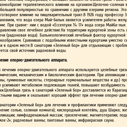
разнообразие терапев­тического влияния на организм.Щелочно-соленая 
ибольшей популярностью по сравне­нию с другими озерами региона. Это
аготворное влияние на пищеварительный тракт.В 1926 году профессор
тановили, что вода озера Май-балык является усилителем работы желу
рме. При сравне- нии с водой «Ессентуки № 17» вода озера Майба-лык 
­правлении свое лечебное действие.На территории курортной зоны есть
ючи (ра­доновая вода). Бальнеологический лечебный фактор курортной 
знообразием. Сравнивая с подобными из­вестными курортами уместно ска
ки в одном месте.В санатории «Зеленый бор» для отдыхающих с проб
е­ется свой источник радоновой воды.
чение опорно-двигательного аппарата.
я лечения опорно-двигательного аппара­та используются целебные гря
рмическим, механи­ческим и биологическим факторами. При ап­пликации
ны, гуминовые кислоты, стероидные гормо­нальные вещества и др.) про
и усиливают метаболизм подлежащих тканей, повышают возбудимость 
жи.Целебная грязь в санаторий «Зеленый бор» доставляется из Караган
стными видами и оказывают хо­роший эффект при лечении опорно-двига
санатории «Зеленый бор» для лечения и профи­лактики применяют сле
ечение солью, соляная комната); кисло­родный коктейль; душ Шарко; 
пликации; лимфодренажный массаж; грязелечение; магнитотерапия; под
мок-2»; радоновые ванны; пан­товые ванны; инфракрасная сауна.