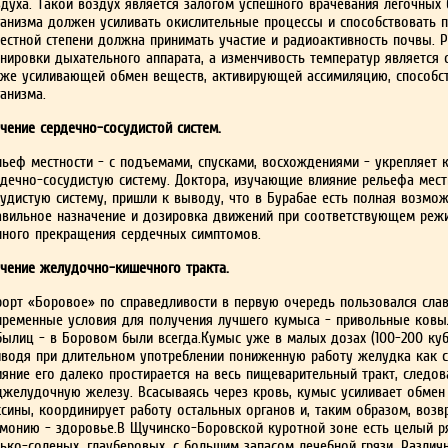
з­духа. Такой воздух является залогом успешного врачевания легочных 
ганизма должен усиливать окисли­тельные процессы и способствовать
вестной степени должна принимать участие и радиоактивность почвы. 
­нировки дыхательного аппарата, а изменчивость температур является 
кже усиливающей обмен веществ, активирующей ассимиляцию, способ
анизма.
чение сердечно-сосудистой систем.
льеф местности - с подъемами, спусками, восхождениями - укрепляет к
рдечно-сосудистую систему. До­ктора, изучающие влияние рельефа мес
удистую систе­му, пришли к выводу, что в Бурабае есть пол­ная возмо
авильное назначение и дозировка движе­ний при соответствующем реж
лного прекращения сердечных симптомов.
чение желудочно-кишечного тракта.
рорт «Боровое» по справедливости в первую очередь пользовался сла
пременные условия для получе­ния лучшего кумыса - привольные ковы
былиц - в Боровом были всегда.Кумыс уже в малых дозах (100-200 куб
иводя при длительном употреблении пониженную рабо­ту желудка как с
ияние его далеко простирается на весь пищеварительный тракт, следова
джелудочную железу. Всасываясь через кровь, кумыс усиливает обмен
ксины, ко­ординирует работу остальных органов и, таким образом, воз
рмонию - здоровье.В Щучинско-Боровской куротной зоне есть целый ря
ько-соленых, глауберовых, с большим запа­сом лечебной грязи. Различ