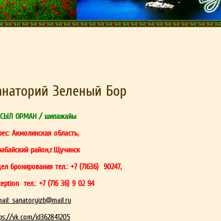
анаторий Зеленый Бор
СЫЛ
ОРМАН /
шипажайы
ес: Акмолинская область,
рабайский район,г.Щучинск
ел бронирования тел.: +7 (71636) 90247,
eption тел.: +7 (716 36) 9 02 94
ail:
sanatoryizb@mail.ru
ps://vk.com/id362841205