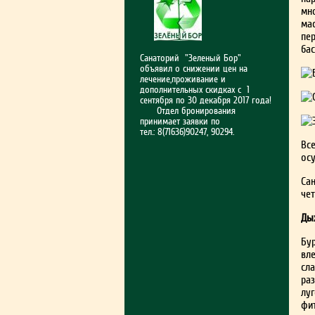
мно
ма
пе
ба
Санаторий "Зеленый Бор"
объявил о снижении цен на
лечение,проживание и
дополнительных скидках с 1
сентября по 30 декабря 2017 года!
Отдел бронирования
принимает заявки по
тел.: 8(71636)90247, 90294.
Вс
ос
Са
че
Ды
Бу
вл
сл
ра
лу
фи