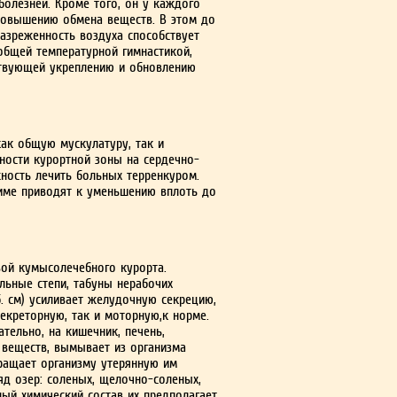
болезней. Кроме того, он у каждого
 повышению обмена веществ. В этом до
Разреженность воздуха способствует
общей температурной гим­настикой,
ствующей укреплению и обновлению
ак общую муску­латуру, так и
тности курортной зоны на сердечно-
жность лечить больных терренкуром.
име приводят к уменьшению вплоть до
вой кумысолечебного курорта.
льные степи, табуны нерабочих
. см) усиливает желудочную секрецию,
екреторную, так и моторную,к норме.
тельно, на кишечник, печень,
 веществ, вымывает из организма
вращает организму утерянную им
д озер: соленых, щелочно-соленых,
ный химический состав их предполагает