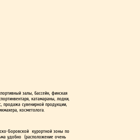
спортивный залы, бассейн, финская
спортинвентаря, катамараны, лодки,
с, продажа сувенирной продукции,
арикмахера, косметолога.
нско-Боровской курортной зоны по
сьма удобно (расположение очень