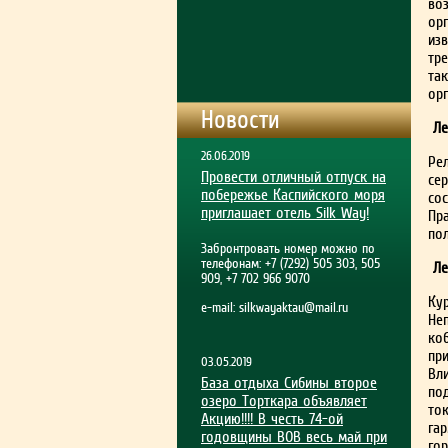
во
ор
из
тре
та
орг
Новости
Ле
26.06.2019
Ре
Провести отличный отпуск на
се
побережье Каспийского моря
сос
приглашает отель Silk Way!
Пр
по
Забронтровать номер можно по
телефонам: +7 (7292) 505 303, 505
Ле
909, +7 702 966 9070
Ку
e-mail:
silkwayaktau@mail.ru
Не
ко
пр
03.05.2019
Вл
База отдыха Сибины второе
по
озеро Торткара объявляет
то
Акцию!!!! В честь 74-ой
га
годовщины ВОВ весь май при
гор