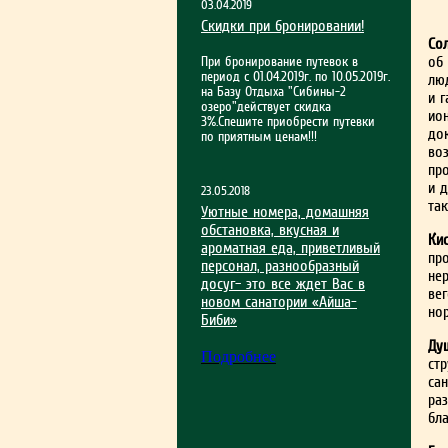
03.04.2019
Скидки при бронировании!
Со
об
При бронирование путевок в
период с 01.04.2019г. по 10.05.2019г.
лю
на Базу Отдыха "Сибины-2
и г
озеро"действует скидка
ио
3%.Спешите приобрести путевки
до
по приятным ценам!!!
во
пр
и д
23.05.2018
так
Уютные номера, домашняя
обстановка, вкусная и
Ки
ароматная еда, приветливый
пр
персонал, разнообразный
нер
досуг– это все ждет Вас в
вег
новом санатории «Айша-
но
Биби»
Ду
Подробнее
ст
сан
раз
бла