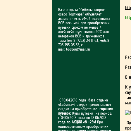
htt
База отдыха "Сибины второе
озеро Торткара" объявляет
htt
акцию в честь 74-ой годовщины
ВОВ весь май при приобретении
путевки сроком не менее 7
дней действует скидка 20% для
ветеранов ВОВ и тружеников
тыла.Тел: 8 (7232) 24 11 63, моб.:8
705 795 05 55, e-
mail:
toobou@mail.ru
Рас
Ра
В н
К 
сау
та
С 10.04.2018 года база отдыха
ма
«Сибины-2 озеро» предоставляет
скидки на приобретение
горящих
путевок
. Купи путевки на период
с 04.06.2018 года по 18.06.2018
года
по АКЦИИ «8 +25»!
При
Од
единовременном приобретении
пр
путевок
по акции
,каждая сроком