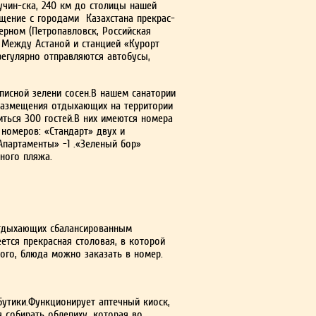
учин-ска, 240 км до столицы нашей
бщение с городами Казахстана прекрас­
рном (Петропав­ловск, Российская
. Между Астаной и станцией «Курорт
егулярно отправляются автобу­сы,
исной зе­лени сосен.В нашем санатории
 размещения отдыхающих на территории
иться 300 гостей.В них имеются номера
 номеров: «Стандарт» двух и
Апартаменты» -1 .«Зеленый бор»
ного пляжа.
тдыхающих сба­лансированным
ется прекрасная столовая, в которой
того, блюда можно заказать в номер.
 бутики.Функционирует аптечный киоск,
я собирать облепиху, которая во