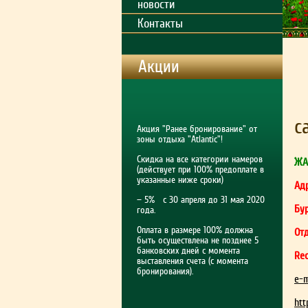
новости
Контакты
Акции
с
Акция "Ранее бронирование" от
зоны отдыха "Atlantic"!
Скидка на все категории намеров
ЖА
(действует при 100% предоплате в
указанные ниже сроки)
Адр
— 5% с 30 апреля до 31 мая 2020
Бу
года.
Оплата в размере 100% должна
Отд
быть осуществлена не позднее 5
банковских дней с момента
Rec
выставления счета (с момента
бронирования).
e-m
htt