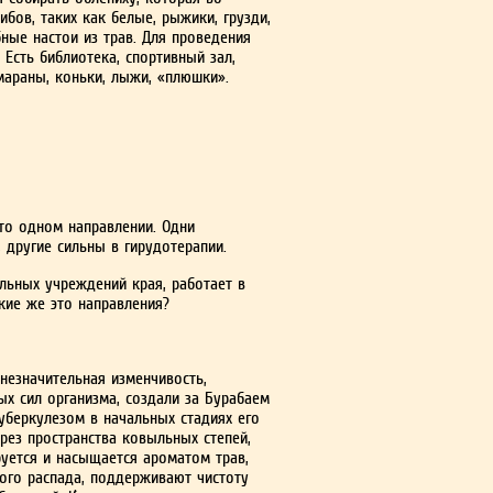
ибов, таких как белые, рыжики, грузди,
бные настои из трав. Для проведения
 Есть библиотека, спортивный зал,
араны, коньки, лыжи, «плюшки».
то одном направлении. Одни
 другие сильны в гирудотерапии.
льных учреждений края, работает в
акие же это направления?
 незначительная изменчивость,
ых сил организма, создали за Бурабаем
уберкулезом в начальных стадиях его
ез пространства ковыль­ных степей,
уется и на­сыщается ароматом трав,
ого распада, поддерживают чистоту