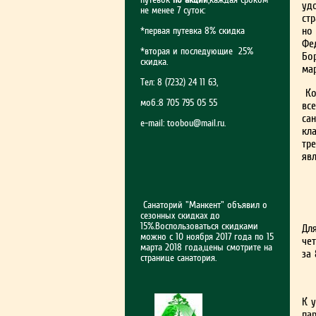
уд
не менее 7 суток:
ст
но
*первая путевка 8% скидка
Фе
*вторая и последующие 25%
Бо
скидка.
ма
Тел: 8 (7232) 24 11 63,
Ко
моб.:8 705 795 05 55
вс
сан
e-mail:
toobou@mail.ru
.
кл
тр
яв
Санаторий "Манкент" объявил о
сезонных скидках до
15%.Воспользоваться скидками
Дл
можно с 10 ноября 2017 года по 15
че
марта 2018 года,цены смотрите на
за
странице санатория.
К 
пар