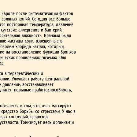
в Европе после систематизации фактов
з соляных копий. Сегодня все больше
ся постоянная темпе­ратура, давление
ут­ствие аллергенов и бактерий,
носительная влажность. Врачами было
шие частицы соли, взвешенные в
озолем хлорида натрия, который,
ие на восста­новление функции бронхов
ических проявлениях, экземах. Оно
сс.
я в терапевтических и
апии. Улучшает работу цент­ральной
 давление, восстанав­ливает
унитет, повышает ра­ботоспособность,
лючается в том, что тело массируют
ред­ство борьбы со стрессами. У нас в
ивых состояний, неврозов,
усталости. Тонизирует весь организм и