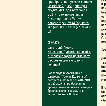
приобрет­ении путевки сроком
и 
не менее 7 дней действует
на
скидка 20% для ветеранов
бл
ВОВ и тружеников тыла.
ус
Отдел продаж: г.Усть-­
но
Каменогорск, Ул.М.Гор­ького
на
21,офис 310 Тел: 8 (7232) 24 11
кл
63
ра
Са
им
03.04.2019
Санаторий "Геолог
Ле
Казахстана"расположенный в
г. Железноводск приглашает
Дл
Вас совместить отдых и
те
лечение!
(ио
он
Подробную информацию о
ко
санатории "Геолог Казахстана"
ме
смотрите в разделе САНАТОРИИ.И
не забывайте про бесплатное
бронирование на нашем сайте(для
В 
бронирования переходите в
(л
раздел-Заказать On-line).
ап
«А