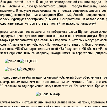
обно для гостей - всего 17 км до железнодорожной станции города Щ
раны - Астаны, и 67 км до областного центра - города Кокшетау. Соо
 налажено. К услугам отдыхающих есть по­езда, отправляющиеся в севе
дерация), южном (Астана) и западном (Костанай, Актобе) направлениях
ровое» курсируют электрички (обычная и скоростная). От автовокзала р
ршрутные такси, которые отвезут гостей по нужному маршруту).
рпуса санатория возвышаются на побережье озера Щучье, среди живоп
е предусмотрено для полноценного отдыха и интересного досуга. Для
а­тория располагаются два спальных корпуса, в которых могут размест
ассов «Апартаменты», «Люкс», «Полулюкс» и «Стандарт». Всего имеется
ехместных -96;«Стандарт» одноместный -3;«Полулюкс» -16;«Люкс» -13; «
ляется единствен­ным санаторием, находящимся на территории централь
я полноценной реабилитации санаторий «Зеленый бор» обеспечивает о
тырехразовым питанием под контролем врача-диетолога. Для этого име
 80 столами за одновременно могут поместиться 324 человека. Кроме 
услугам гостей и отдыхающих имеется лет­нее кафе, магазин, торговые
икма­херская, косметологический кабинет.Туристы мо­гут в летнее врем