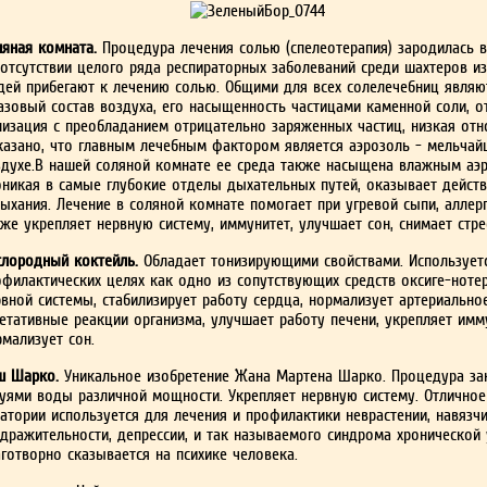
ляная комната.
Процедура лечения со­лью (спелеотерапия) зародилась 
 отсутствии целого ряда респираторных заболеваний среди шахте­ров и
­дей прибегают к лечению солью. Общими для всех солелечебниц являют
азовый состав воздуха, его насыщенность частицами каменной соли, отс
низация с пре­обладанием отрицательно заряженных частиц, низкая от
казано, что главным лечебным фактором яв­ляется аэрозоль - мельчай
здухе.В нашей соляной комнате ее среда также на­сыщена влажным аэр
оникая в самые глубокие отделы ды­хательных путей, оказывает действ
ыхания. Лечение в соляной комнате помогает при угревой сыпи, аллерг
же укрепляет нервную систему, иммунитет, улуч­шает сон, снимает стре
слородный коктейль.
Обла­дает тонизирующими свойствами. Используетс
офилактических целях как одно из сопутствующих средств оксиге-нотер
вной системы, стабили­зирует работу сердца, нормализует артериальное
етативные реакции ор­ганизма, улучшает работу печени, укрепляет имм
рмализует сон.
ш Шарко.
Уникальное изо­бретение Жана Мартена Шарко. Процедура зак
руями воды различной мощности. Укрепляет нервную систему. Отличное с
атории используется для лече­ния и профилактики неврастении, навязч
дражительности, депрессии, и так называемого синдрома хрони­ческой 
готворно сказыва­ется на психике человека.