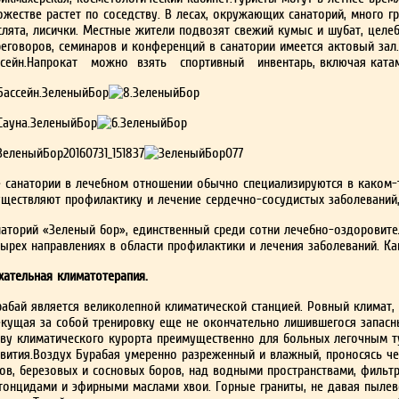
жестве растет по соседству. В лесах, окружа­ющих санаторий, много гр
слята, лисички. Местные жи­тели подвозят свежий кумыс и шубат, целе
реговоров, семинаров и конференций в санатории имеется актовый зал.
ссейн.Напрокат можно взять спортивный ин­вентарь, включая катам
е санатории в лечебном отношении обычно специализируются в каком-
уществляют профилактику и лечение сер­дечно-сосудистых заболеваний,
наторий «Зеленый бор», единственный среди сотни лечебно-оздоровите
тырех направлениях в области про­филактики и лечения заболеваний. К
хательная климатотерапия.
рабай яв­ляется великолепной климатической станцией. Ровный климат,
екущая за собой тренировку еще не оконча­тельно лишившегося запасн
аву климатического ку­рорта преимущественно для больных легочным т
звития.Воздух Бурабая умеренно разреженный и влажный, проносясь чер
гов, березовых и сосновых боров, над водными пространствами, фильтр
тонцидами и эфир­ными маслами хвои. Горные граниты, не давая пылев