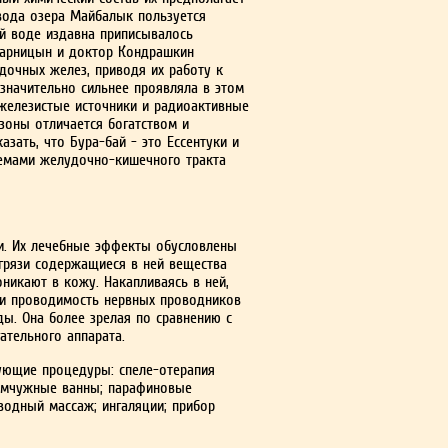
вода озера Майбалык поль­зуется
й воде из­давна приписывалось
 Зарницын и доктор Кондрашкин
дочных желез, приводя их работу к
значительно сильнее проявляла в этом
 желе­зистые источники и радиоактивные
зоны отличается богатством и
зать, что Бура-бай - это Ессентуки и
лемами желудочно-кишечного тракта
зи. Их лечебные эффекты обусловлены
 грязи содержащиеся в ней вещества
никают в кожу. На­капливаясь в ней,
и проводимость нервных проводников
ды. Она более зрелая по сравнению с
тель­ного аппарата.
дующие процедуры: спеле-отерапия
жемчужные ванны; парафиновые
водный массаж; ингаляции; прибор