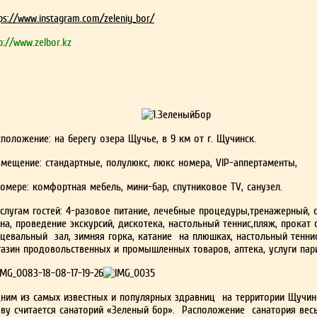
ps://www.instagram.com/zeleniy_bor/
p://www.zelbor.kz
положение: на берегу озера Щучье, в 9 км от г. Щучинск.
змещение: стандартные, полулюкс, люкс номера, VIP-аппертаменты,
омере: комфортная мебель, мини-бар, спутниковое TV, санузел.
услугам гостей: 4-разовое питание, лечебные процедуры,тренажерный, 
на, проведение экскурсий, дискотека, настольный теннис,пляж, прокат 
нцевальный зал, зимняя горка, катание на плюшках, настольный тенни
газин продовольственных и промышленных товаров, аптека, услуги п
ним из самых известных и популярных здравниц на территории Щучи
аву считается санаторий «Зеленый бор». Расположение санатория ве