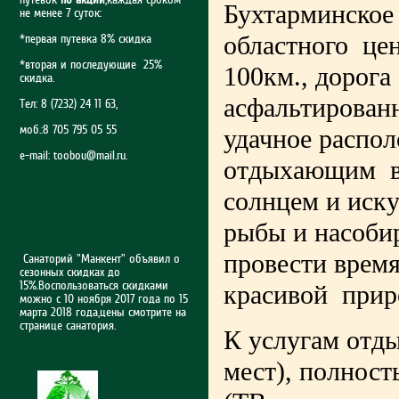
Бухтарминское
не менее 7 суток:
областного цен
*первая путевка 8% скидка
*вторая и последующие 25%
100км., дорога
скидка.
асфальтированн
Тел: 8 (7232) 24 11 63,
моб.:8 705 795 05 55
удачное распо
e-mail:
toobou@mail.ru
.
отдыхающим во
солнцем и иску
рыбы и насобир
провести время
Санаторий "Манкент" объявил о
сезонных скидках до
15%.Воспользоваться скидками
красивой приро
можно с 10 ноября 2017 года по 15
марта 2018 года,цены смотрите на
странице санатория.
К услугам отды
мест), полнос