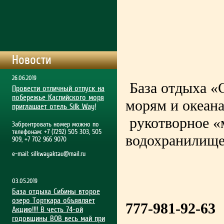
Новости
26.06.2019
База отдыха «С
Провести отличный отпуск на
побережье Каспийского моря
морям и океан
приглашает отель Silk Way!
рукотворное «
Забронтровать номер можно по
телефонам: +7 (7292) 505 303, 505
водохранилище)
909, +7 702 966 9070
e-mail:
silkwayaktau@mail.ru
03.05.2019
База отдыха Сибины второе
озеро Торткара объявляет
777-981-92-63
Акцию!!!! В честь 74-ой
годовщины ВОВ весь май при