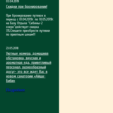
03.04.2019
Скидки при бронировании!
При бронирование путевок в
период с 01.04.2019г. по 10.05.2019г.
на Базу Отдыха "Сибины-2
озеро"действует скидка
3%.Спешите приобрести путевки
по приятным ценам!!!
23.05.2018
Уютные номера, домашняя
обстановка, вкусная и
ароматная еда, приветливый
персонал, разнообразный
досуг– это все ждет Вас в
новом санатории «Айша-
Биби»
Подробнее