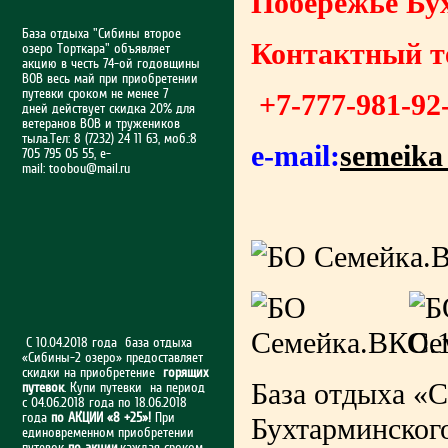
Побережье Бу
База отдыха "Сибины второе
Контактный те
озеро Торткара" объявляет
акцию в честь 74-ой годовщины
ВОВ весь май при приобретении
путевки сроком не менее 7
+7-777-981-92
дней действует скидка 20% для
ветеранов ВОВ и тружеников
тыла.Тел: 8 (7232) 24 11 63, моб.:8
e-mail:
semeika
705 795 05 55, e-
mail:
toobou@mail.ru
С 10.04.2018 года база отдыха
«Сибины-2 озеро» предоставляет
скидки на приобретение
горящих
База отдыха «
путевок
. Купи путевки на период
с 04.06.2018 года по 18.06.2018
года
по АКЦИИ «8 +25»!
При
Бухтарминского
единовременном приобретении
путевок
по акции
,каждая сроком