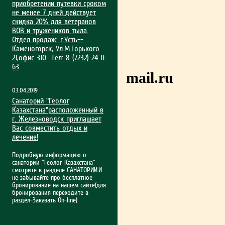
приобрет­ении путевки сроком
не менее 7 дней действует
скидка 20% для ветеранов
ВОВ и тружеников тыла.
Отдел продаж: г.Усть-­
Каменогорск, Ул.М.Гор­ького
e-mail
21,офис 310 Тел: 8 (7232) 24 11
63
mail.ru
03.04.2019
Санаторий "Геолог
Казахстана"расположенный в
г. Железноводск приглашает
Вас совместить отдых и
лечение!
Подробную информацию о
санатории "Геолог Казахстана"
смотрите в разделе САНАТОРИИ.И
не забывайте про бесплатное
бронирование на нашем сайте(для
бронирования переходите в
раздел-Заказать On-line).