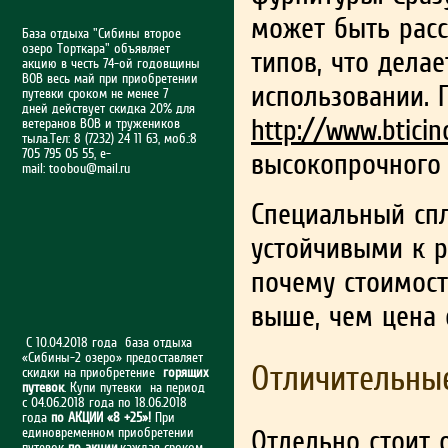
может быть расс
База отдыха "Сибины второе
озеро Торткара" объявляет
типов, что дела
акцию в честь 74-ой годовщины
ВОВ весь май при приобретении
использовании. 
путевки сроком не менее 7
дней действует скидка 20% для
http://www.bticin
ветеранов ВОВ и тружеников
тыла.Тел: 8 (7232) 24 11 63, моб.:8
705 795 05 55, e-
высокопрочного 
mail:
toobou@mail.ru
Специальный спл
устойчивыми к р
почему стоимос
выше, чем цена 
С 10.04.2018 года база отдыха
«Сибины-2 озеро» предоставляет
Отличительны
скидки на приобретение
горящих
путевок
. Купи путевки на период
с 04.06.2018 года по 18.06.2018
года
по АКЦИИ «8 +25»!
При
Отдельно стоит
единовременном приобретении
путевок
по акции
,каждая сроком