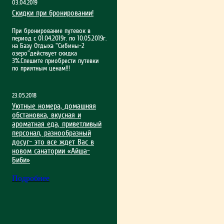
03.04.2019
Скидки при бронировании!
При бронирование путевок в
период с 01.04.2019г. по 10.05.2019г.
на Базу Отдыха "Сибины-2
озеро"действует скидка
3%.Спешите приобрести путевки
по приятным ценам!!!
23.05.2018
Уютные номера, домашняя
обстановка, вкусная и
ароматная еда, приветливый
персонал, разнообразный
досуг– это все ждет Вас в
новом санатории «Айша-
Биби»
Подробнее