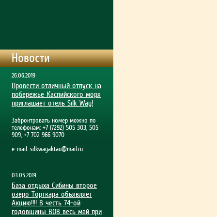
Новости
26.06.2019
Провести отличный отпуск на
побережье Каспийского моря
приглашает отель Silk Way!
Забронтровать номер можно по
телефонам: +7 (7292) 505 303, 505
909, +7 702 966 9070
e-mail:
silkwayaktau@mail.ru
03.05.2019
База отдыха Сибины второе
озеро Торткара объявляет
Акцию!!!! В честь 74-ой
годовщины ВОВ весь май при