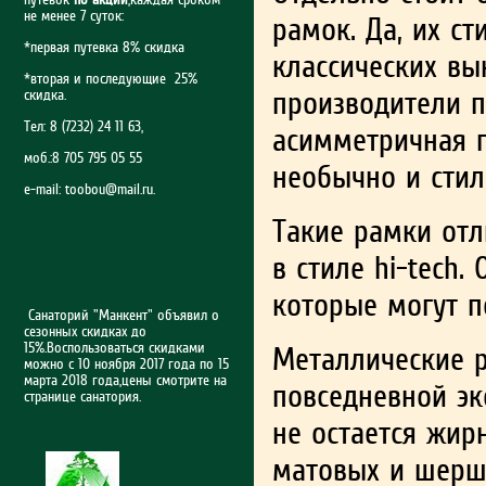
не менее 7 суток:
рамок. Да, их ст
*первая путевка 8% скидка
классических вы
*вторая и последующие 25%
производители 
скидка.
Тел: 8 (7232) 24 11 63,
асимметричная п
моб.:8 705 795 05 55
необычно и стил
e-mail:
toobou@mail.ru
.
Такие рамки от
в стиле hi-tech.
которые могут п
Санаторий "Манкент" объявил о
сезонных скидках до
15%.Воспользоваться скидками
Металлические р
можно с 10 ноября 2017 года по 15
марта 2018 года,цены смотрите на
повседневной эк
странице санатория.
не остается жир
матовых и шерш