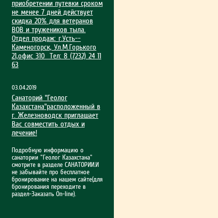
приобрет­ении путевки сроком
не менее 7 дней действует
скидка 20% для ветеранов
ВОВ и тружеников тыла.
Отдел продаж: г.Усть-­
Каменогорск, Ул.М.Гор­ького
21,офис 310 Тел: 8 (7232) 24 11
63
03.04.2019
Санаторий "Геолог
Казахстана"расположенный в
г. Железноводск приглашает
Вас совместить отдых и
лечение!
Подробную информацию о
санатории "Геолог Казахстана"
смотрите в разделе САНАТОРИИ.И
не забывайте про бесплатное
бронирование на нашем сайте(для
бронирования переходите в
раздел-Заказать On-line).