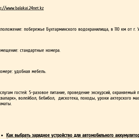
p://www.balakai.24net.kz
сположение: побережье Бухтарминского водохранилища, в 110 км от г. 
змещение: стандартные номера.
номере: удобная мебель.
слугам гостей: 5-разовое питание, проведение экскурсий, охраняемый 
вапарк», волейбол, бебибол, дискотека, походы, уроки актерского мас
хматы.
Как выбрать зарядное устройство для автомобильного аккумулято