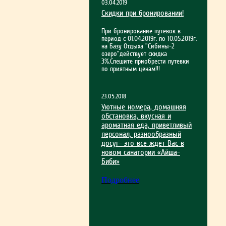
03.04.2019
Скидки при бронировании!
При бронирование путевок в
период с 01.04.2019г. по 10.05.2019г.
на Базу Отдыха "Сибины-2
озеро"действует скидка
3%.Спешите приобрести путевки
по приятным ценам!!!
23.05.2018
Уютные номера, домашняя
обстановка, вкусная и
ароматная еда, приветливый
персонал, разнообразный
досуг– это все ждет Вас в
новом санатории «Айша-
Биби»
Подробнее