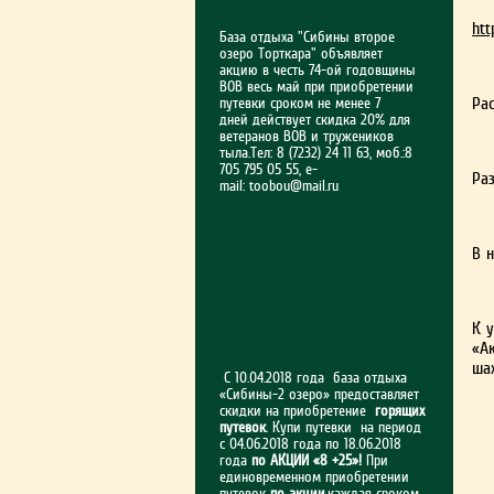
htt
База отдыха "Сибины второе
озеро Торткара" объявляет
акцию в честь 74-ой годовщины
ВОВ весь май при приобретении
Ра
путевки сроком не менее 7
дней действует скидка 20% для
ветеранов ВОВ и тружеников
тыла.Тел: 8 (7232) 24 11 63, моб.:8
705 795 05 55, e-
Ра
mail:
toobou@mail.ru
В 
К у
«Ак
ша
С 10.04.2018 года база отдыха
«Сибины-2 озеро» предоставляет
скидки на приобретение
горящих
путевок
. Купи путевки на период
с 04.06.2018 года по 18.06.2018
года
по АКЦИИ «8 +25»!
При
единовременном приобретении
путевок
по акции
,каждая сроком