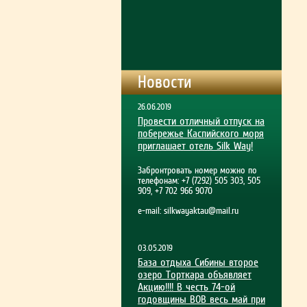
Новости
26.06.2019
Провести отличный отпуск на
побережье Каспийского моря
приглашает отель Silk Way!
Забронтровать номер можно по
телефонам: +7 (7292) 505 303, 505
909, +7 702 966 9070
e-mail:
silkwayaktau@mail.ru
03.05.2019
База отдыха Сибины второе
озеро Торткара объявляет
Акцию!!!! В честь 74-ой
годовщины ВОВ весь май при