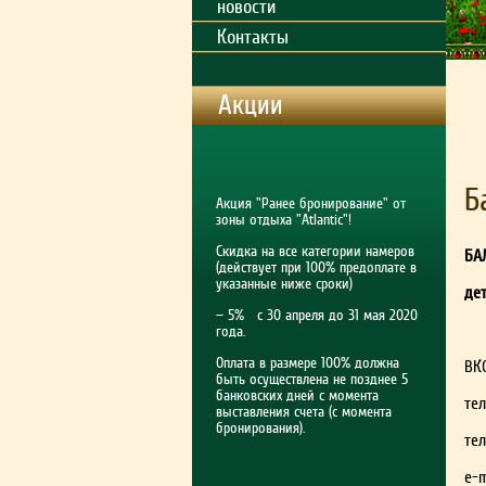
новости
Контакты
Акции
Б
Акция "Ранее бронирование" от
зоны отдыха "Atlantic"!
Скидка на все категории намеров
БА
(действует при 100% предоплате в
указанные ниже сроки)
дет
— 5% с 30 апреля до 31 мая 2020
года.
Оплата в размере 100% должна
ВКО
быть осуществлена не позднее 5
банковских дней с момента
тел
выставления счета (с момента
бронирования).
тел
e-m