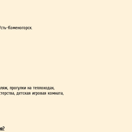
Усть-Коменогорск.
пляж, прогулки на теплоходах,
терства, детская игровая комната,
ра?