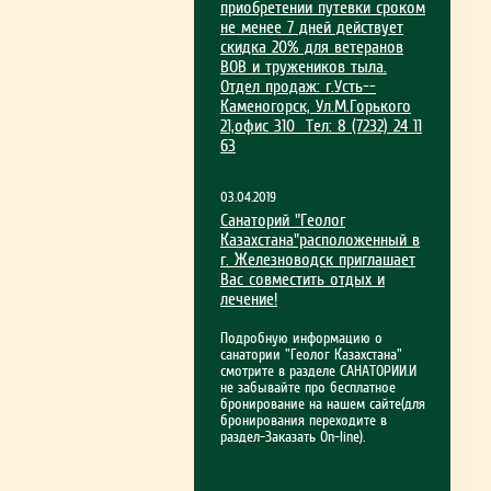
приобрет­ении путевки сроком
не менее 7 дней действует
скидка 20% для ветеранов
ВОВ и тружеников тыла.
Отдел продаж: г.Усть-­
Каменогорск, Ул.М.Гор­ького
21,офис 310 Тел: 8 (7232) 24 11
63
03.04.2019
Санаторий "Геолог
Казахстана"расположенный в
г. Железноводск приглашает
Вас совместить отдых и
лечение!
Подробную информацию о
санатории "Геолог Казахстана"
смотрите в разделе САНАТОРИИ.И
не забывайте про бесплатное
бронирование на нашем сайте(для
бронирования переходите в
раздел-Заказать On-line).