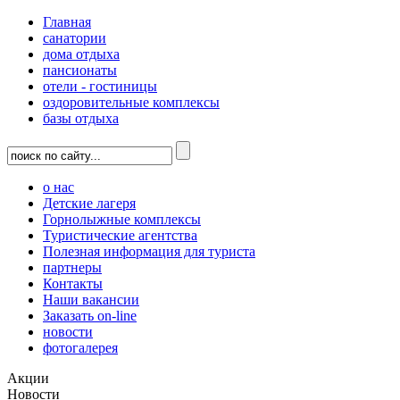
Главная
санатории
дома отдыха
пансионаты
отели - гостиницы
оздоровительные комплексы
базы отдыха
о нас
Детские лагеря
Горнолыжные комплексы
Туристические агентства
Полезная информация для туриста
партнеры
Контакты
Наши вакансии
Заказать on-line
новости
фотогалерея
Акции
Новости