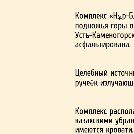
Комплекс «Нұр-Б
подножья горы в 
Усть-Каменогорс
асфальтирована.
Целебный источни
ручеёк излучающи
Комплекс распол
казахскими убра
имеются кровати,