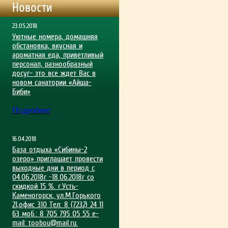
Новости
23.05.2018
Уютные номера, домашняя
обстановка, вкусная и
ароматная еда, приветливый
персонал, разнообразный
досуг– это все ждет Вас в
новом санатории «Айша-
Биби»
Подробнее
16.04.2018
База отдыха «Сибины-2
озеро» приглашает провести
выходные дни в период с
04.06.2018г -18.06.2018г со
скидкой 15 %. г.Усть-
Каменогорск, ул.М.Горького
21,офис 310 Тел: 8 (7232) 24 11
63 моб.: 8 705 795 05 55 e-
mail:
toobou@mail.ru
.