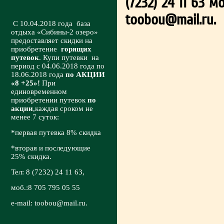
(7232) 24 11 63 м
toobou@mail.ru
.
1
С 10.04.2018 года база
отдыха «Сибины-2 озеро»
предоставляет скидки на
приобретение
горящих
путевок
. Купи путевки на
период с 04.06.2018 года по
18.06.2018 года
по АКЦИИ
«8 +25»!
При
единовременном
приобретении путевок
по
акции
,каждая сроком не
менее 7 суток:
*первая путевка 8% скидка
*вторая и последующие
25% скидка.
Тел: 8 (7232) 24 11 63,
моб.:8 705 795 05 55
e-mail:
toobou@mail.ru
.