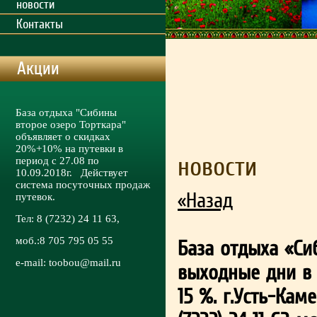
новости
Контакты
Акции
База отдыха "Сибины
второе озеро Торткара"
объявляет о скидках
20%+10% на путевки в
новости
период с 27.08 по
10.09.2018г. Действует
система посуточных продаж
«Назад
путевок.
Тел: 8 (7232) 24 11 63,
моб.:8 705 795 05 55
База отдыха «Си
e-mail:
toobou@mail.ru
выходные дни в п
15 %. г.Усть-Кам