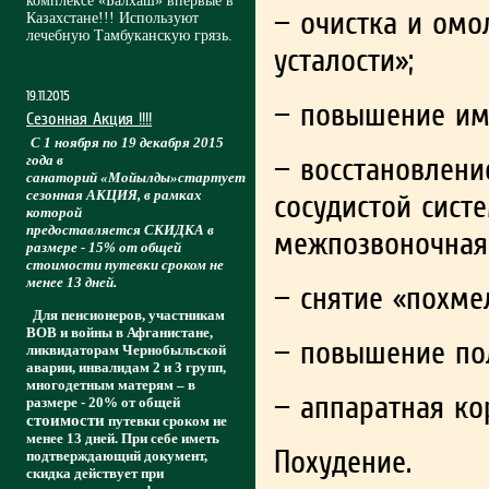
комплексе «Балхаш» впервые в
— очистка и омо
Казахстане!!! Используют
лечебную Тамбуканскую грязь.
усталости»;
19.11.2015
— повышение им
Cезонная Акция !!!!
С 1 ноября по 19 декабря 2015
— восстановлени
года в
санаторий «Мойылды»стартует
сезонная АКЦИЯ, в рамках
сосудистой систе
которой
предоставляется СКИДКА в
межпозвоночная
размере - 15% от общей
стоимости путевки сроком не
менее 13 дней.
— снятие «похме
Для пенсионеров, участникам
ВОВ и войны в Афганистане,
— повышение по
ликвидаторам Чернобыльской
аварии, инвалидам 2 и 3 групп,
многодетным матерям – в
— аппаратная ко
размере - 20% от общей
стоимости
путевки сроком не
менее 13 дней. При себе иметь
Похудение.
подтверждающий документ,
скидка действует при