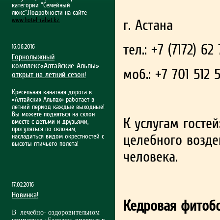
категории "Семейный
люкс".Подробности на сайте
www.hotel-rahat.kz.
г. Астана
тел.: +7 (7172) 62
16.06.2016
Горнолыжный
комплекс«Алтайские Альпы»
моб.: +7 701 512 
открыт на летний сезон!
Кресельная канатная дорога в
«Алтайских Альпах» работает в
летний период каждые выходные!
Вы можете подняться на склон
К услугам госте
вместе с детьми и друзьями,
прогуляться по склонам,
целебного возде
насладиться видом окрестностей с
высоты птичьего полета!
человека.
17.02.2016
Новинка!
Кедровая фитобо
В лечебно- оздоровительном