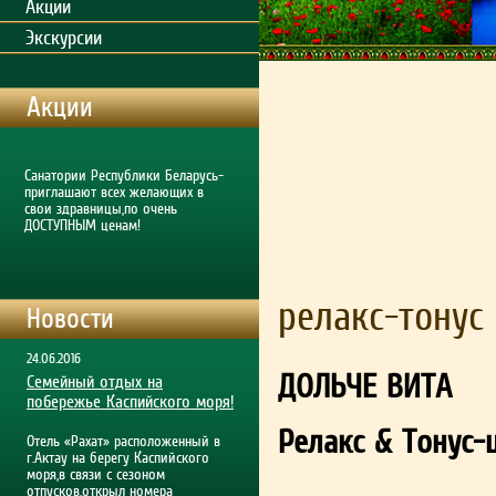
Акции
Экскурсии
Акции
Cанатории Республики Беларусь-
приглашают всех желающих в
свои здравницы,по очень
ДОСТУПНЫМ ценам!
релакс-тонус
Новости
24.06.2016
ДОЛЬЧЕ ВИТА
Семейный отдых на
побережье Каспийского моря!
Релакс
& Тонус-
Отель «Рахат» расположенный в
г.Актау на берегу Каспийского
моря,в связи с сезоном
отпусков,открыл номера