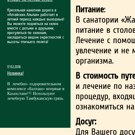
Питание
:
Кресельная канатная дорога в
«Алтайских Альпах» работает в
В санатории «Жа
летний период каждые выходные!
Вы можете подняться на склон
питание в столов
вместе с детьми и друзьями,
прогуляться по склонам,
насладиться видом окрестностей с
Лечение с помо
высоты птичьего полета!
увлечение и не 
организма.
17.02.2016
Новинка!
В стоимость пут
и лечение по на
В лечебно- оздоровительном
комплексе «Балхаш» впервые в
процедур, входя
Казахстане!!! Используют
лечебную Тамбуканскую грязь.
ознакомиться на
Досуг:
Для Вашего досу