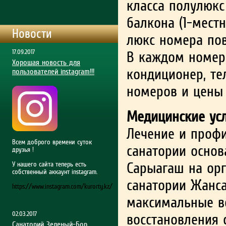
класса полулюкс
балкона (1-мест
Новости
люкс номера пов
17.09.2017
В каждом номер
Хорошая новость для
кондиционер, те
пользователей instagram!!!
номеров и цены 
Медицинские ус
Лечение и профи
Всем доброго времени суток
санатории основ
друзья !
Сарыагаш на орг
У нашего сайта теперь есть
собственный аккаунт instagram.
санатории Жанса
https://www.instagram.com/kurorty.kz/
максимальные в
02.03.2017
восстановления
Санаторий Зеленый-Бор