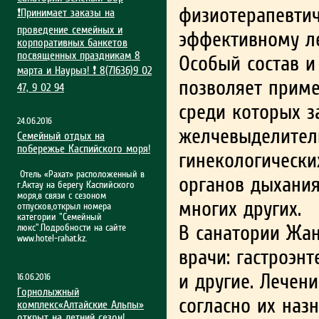
физиотерапевтич
❗Принимает заказы на
проведение семейных и
эффективному л
корпоративных банкетов
посвященных праздникам 8
Особый состав и
марта и Наурыз! ❗ 8(71636)9 02
позволяет приме
47, 9 02 94
среди которых з
24.06.2016
желчевыделител
Семейный отдых на
побережье Каспийского моря!
гинекологически
Отель «Рахат» расположенный в
органов дыхания
г.Актау на берегу Каспийского
моря,в связи с сезоном
многих других.
отпусков,открыл номера
категории "Семейный
В санатории Жа
люкс".Подробности на сайте
www.hotel-rahat.kz.
врачи: гастроэнт
и другие. Лечен
16.06.2016
Горнолыжный
согласно их наз
комплекс«Алтайские Альпы»
открыт на летний сезон!